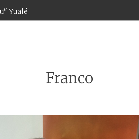
ru" Yualé
Menú
Franco