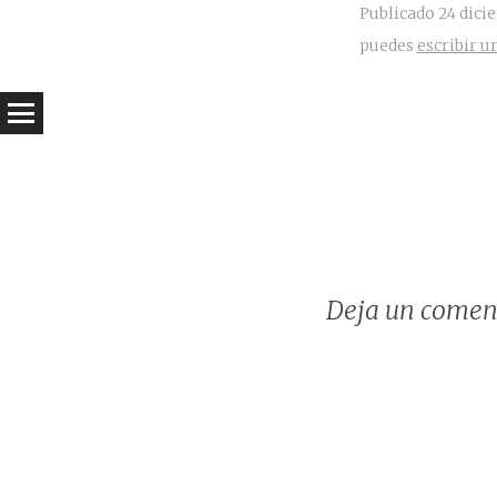
Publicado
24 dici
puedes
escribir 
Deja un comen