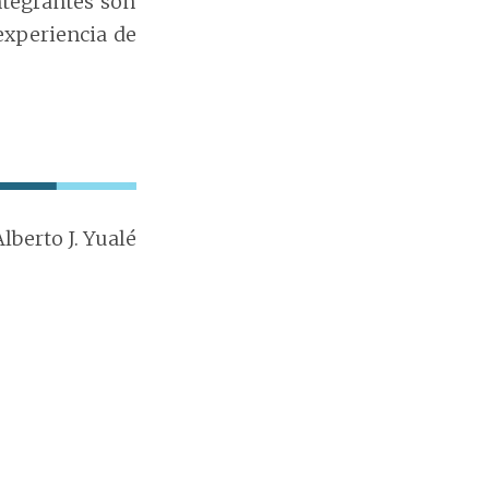
ntegrantes son
experiencia de
berto J. Yualé