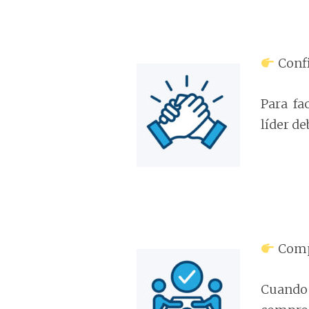
Conf
Para fa
líder de
Com
Cuando