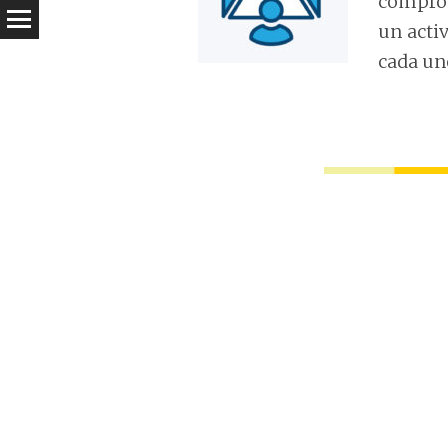
comprom
un acti
cada uno