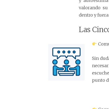
y autoestima 
valorando su
dentro y fuera
Las Cinc
Comu
Sin dud
necesa
escuche
punto d