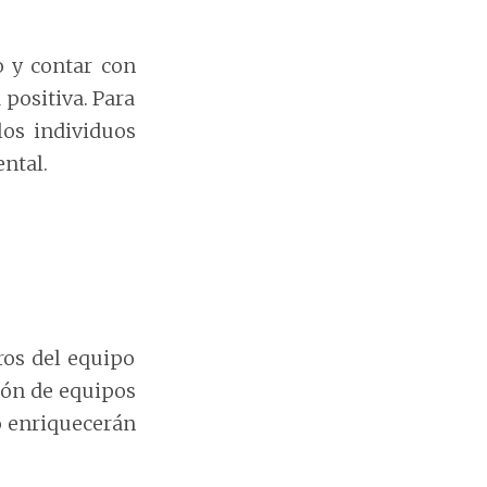
o y contar con
 positiva. Para
los individuos
ntal.
ros del equipo
ión de equipos
o enriquecerán