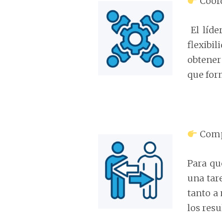
Coor
El líd
flexibil
obtener
que for
Comp
Para qu
una tar
tanto a
los res