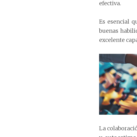
efectiva.
Es esencial 
buenas habili
excelente capa
La colaboraci