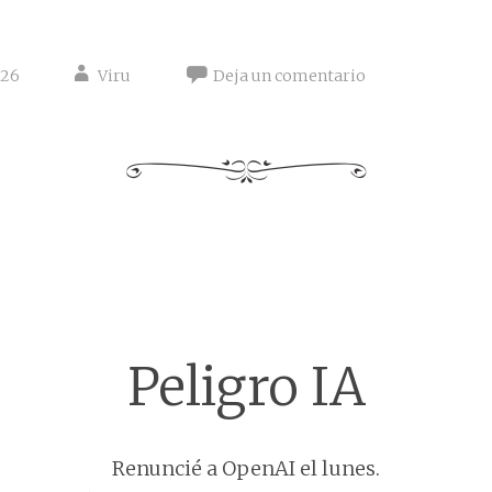
026
Viru
Deja un comentario
Peligro IA
Renuncié a OpenAI el lunes.