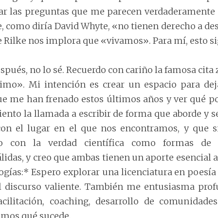
ar las preguntas que me parecen verdaderamente e
, como diría David Whyte, «no tienen derecho a des
Rilke nos implora que «vivamos». Para mí, esto sig
pués, no lo sé. Recuerdo con cariño la famosa cita
imo». Mi intención es crear un espacio para dej
ue me han frenado estos últimos años y ver qué po
Siento la llamada a escribir de forma que aborde y
on el lugar en el que nos encontramos, y que si
nto con la verdad científica como formas de 
idas, y creo que ambas tienen un aporte esencial a
ogías:* Espero explorar una licenciatura en poesía
el discurso valiente. También me entusiasma pro
acilitación, coaching, desarrollo de comunidade
emos qué sucede.