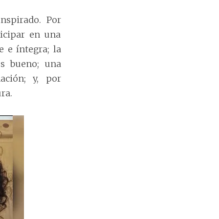
nspirado. Por
icipar en una
e e íntegra; la
es bueno; una
ación; y, por
ra.