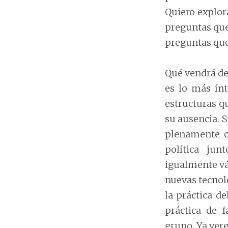
Quiero explor
preguntas que
preguntas que 
Qué vendrá des
es lo más ínt
estructuras q
su ausencia. 
plenamente c
política ju
igualmente vál
nuevas tecnol
la práctica d
práctica de f
grupo. Ya ver