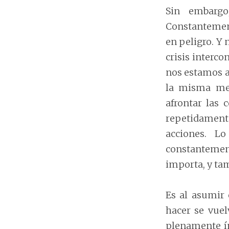
Sin embargo
Constantement
en peligro. Y 
crisis interc
nos estamos a
la misma med
afrontar las 
repetidamente
acciones. L
constantemen
importa, y tam
Es al asumir 
hacer se vuel
plenamente í