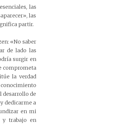
senciales, las
aparecer», las
nifica partir.
 zen: «No saber
ar de lado las
dría surgir en
 se comprometa
túe la verdad
conocimiento
l desarrollo de
 y dedicarme a
fundizar en mi
s y trabajo en