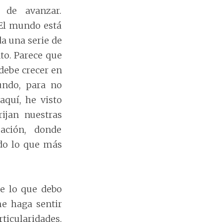
 de avanzar.
 El mundo está
da una serie de
to. Parece que
debe crecer en
undo, para no
aquí, he visto
rijan nuestras
ación, donde
do lo que más
ue lo que debo
me haga sentir
icularidades.