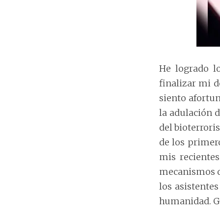
He logrado lo
finalizar mi d
siento afortu
la adulación d
del bioterrori
de los primer
mis recientes
mecanismos de
los asistente
humanidad. Gr