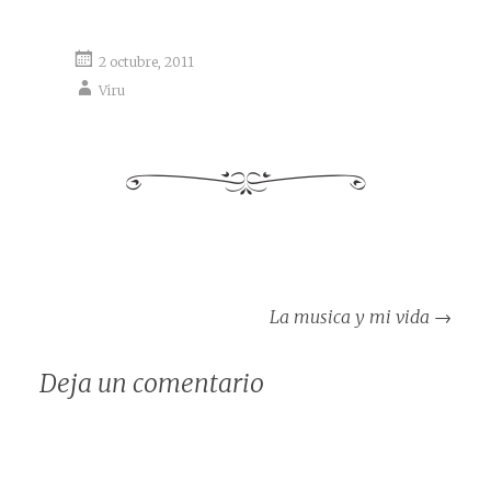
2 octubre, 2011
Viru
Navegación
La musica y mi vida
→
de
entradas
Deja un comentario