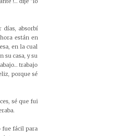
nte !… dije “lo
 días, absorbí
ahora están en
esa, en la cual
n su casa, y su
rabajo… trabajo
eliz, porque sé
es, sé que fui
eraba.
 fue fácil para