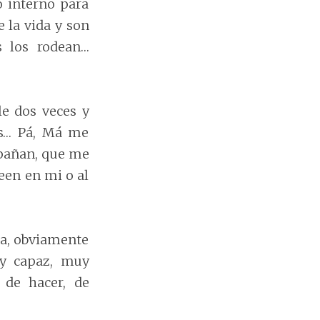
o interno para
 la vida y son
s los rodean…
le dos veces y
as… Pá, Má me
pañan, que me
een en mi o al
ca, obviamente
y capaz, muy
 de hacer, de