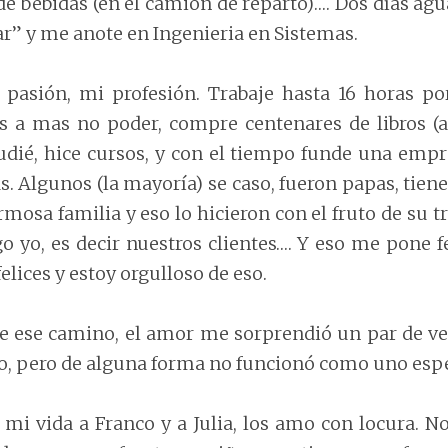
de bebidas (en el camion de reparto)…. Dos días agua
ar” y me anote en Ingenieria en Sistemas.
 pasión, mi profesión. Trabaje hasta 16 horas por
 a mas no poder, compre centenares de libros (
tudié, hice cursos, y con el tiempo funde una empr
. Algunos (la mayoría) se caso, fueron papas, tiene
mosa familia y eso lo hicieron con el fruto de su t
o yo, es decir nuestros clientes…. Y eso me pone f
felices y estoy orgulloso de eso.
e ese camino, el amor me sorprendió un par de vec
o, pero de alguna forma no funcionó como uno esp
mi vida a Franco y a Julia, los amo con locura. No