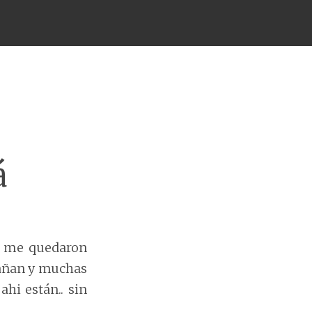
á
y me quedaron
pañan y muchas
hi están.. sin