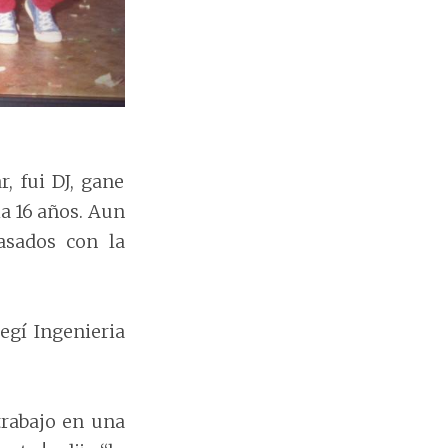
, fui DJ, gane
ia 16 años. Aun
sados con la
egí Ingenieria
trabajo en una