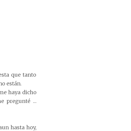
esta que tanto
no están.
 me haya dicho
me pregunté …
aun hasta hoy,