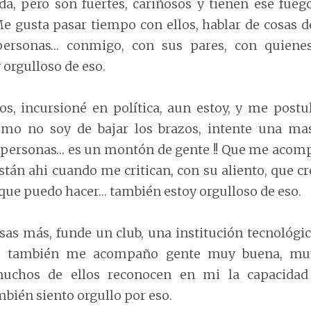
ada, pero son fuertes, cariñosos y tienen ese fueg
Me gusta pasar tiempo con ellos, hablar de cosas de
ersonas… conmigo, con sus pares, con quiene
 orgulloso de eso.
s, incursioné en política, aun estoy, y me postu
omo no soy de bajar los brazos, intente una m
 personas… es un montón de gente !! Que me acom
stán ahi cuando me critican, con su aliento, que cr
que puedo hacer… también estoy orgulloso de eso.
osas más, funde un club, una institución tecnológi
ro también me acompaño gente muy buena, mu
uchos de ellos reconocen en mi la capacidad
mbién siento orgullo por eso.