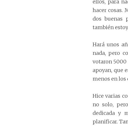
ellos, para n
hacer cosas. 
dos buenas p
también estoy
Hará unos año
nada, pero c
votaron 5000
apoyan, que e
menos en los 
Hice varias c
no solo, pe
dedicada y m
planificar. Ta