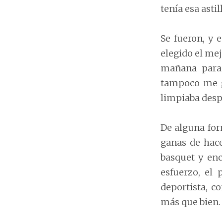
tenía esa asti
Se fueron, y 
elegido el me
mañana para 
tampoco me g
limpiaba despu
De alguna for
ganas de hac
basquet y enc
esfuerzo, el
deportista, c
más que bien.