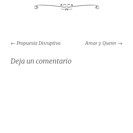
Navegación
←
Propuesta Disruptiva
Amar y Querer
→
de
entradas
Deja un comentario