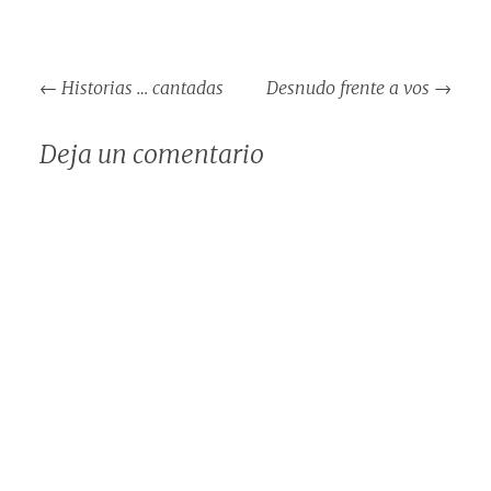
Navegación
←
Historias … cantadas
Desnudo frente a vos
→
de
entradas
Deja un comentario